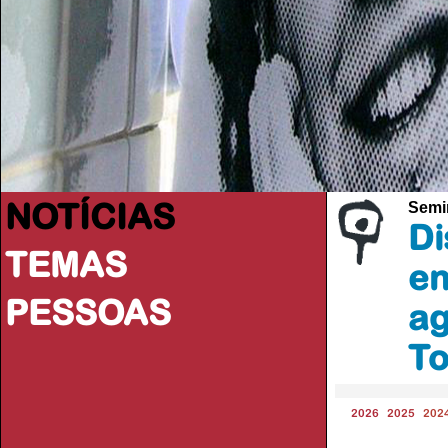
NOTÍCIAS
Semi
Di
TEMAS
en
PESSOAS
ag
To
2026
2025
202