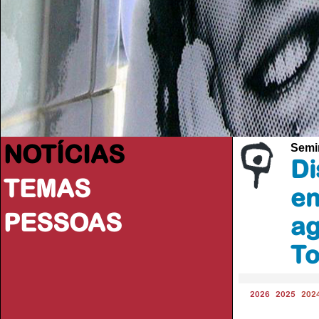
NOTÍCIAS
Semi
Di
TEMAS
en
PESSOAS
ag
To
2026
2025
202