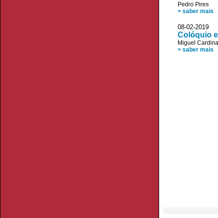
Pedro Pires
> saber mais
08-02-2019 P
Colóquio e
Miguel Cardin
> saber mais