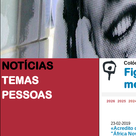
NOTÍCIAS
Coló
Fi
TEMAS
me
PESSOAS
2026
2025
202
23-02-2019 A
«Acredito 
"África No