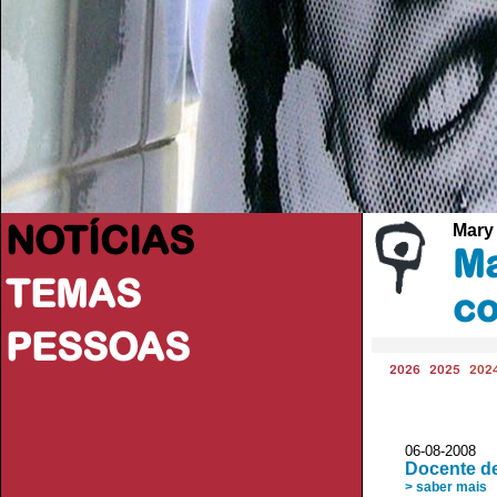
NOTÍCIAS
Mary
Ma
TEMAS
co
PESSOAS
2026
2025
202
06-08-2008 
Docente d
> saber mais