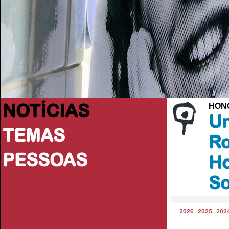
NOTÍCIAS
HON
Un
TEMAS
Ro
PESSOAS
Ho
So
2026
2025
202