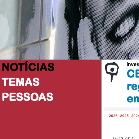
NOTÍCIAS
Inve
CE
TEMAS
re
PESSOAS
em
2026
2025
202
06-12-2017 V