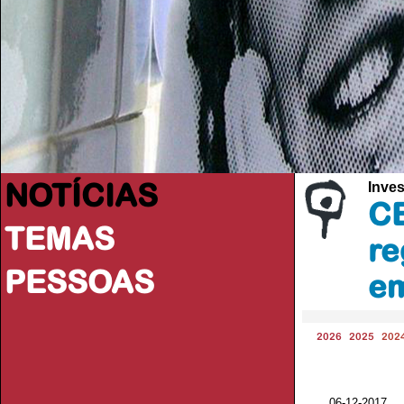
NOTÍCIAS
Inve
CE
TEMAS
re
PESSOAS
em
2026
2025
202
06-12-2017