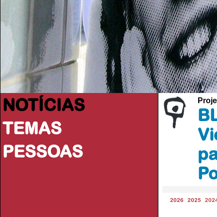
NOTÍCIAS
Proje
BL
TEMAS
Vi
PESSOAS
pa
Po
2026
2025
202