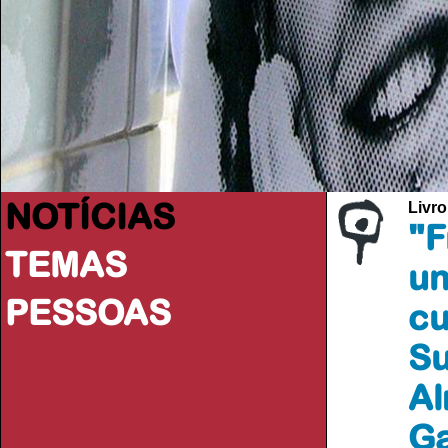
NOTÍCIAS
Livro
"F
TEMAS
un
PESSOAS
cu
Su
Al
Ga