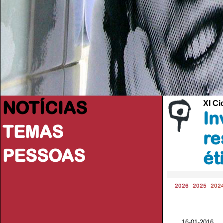
NOTÍCIAS
XI Ci
In
TEMAS
re
PESSOAS
ét
2026
2025
202
16-01-2016