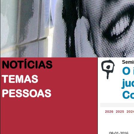
NOTÍCIAS
Semi
O 
TEMAS
ju
PESSOAS
C
2026
2025
202
08-01-2016 