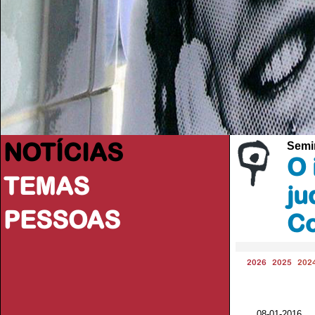
NOTÍCIAS
Semi
O 
TEMAS
ju
PESSOAS
C
2026
2025
202
08-01-2016