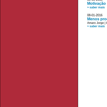
Motivação 
> saber mais
08-01-2016 
Menos pro
Amaro Jorge
|
> saber mais