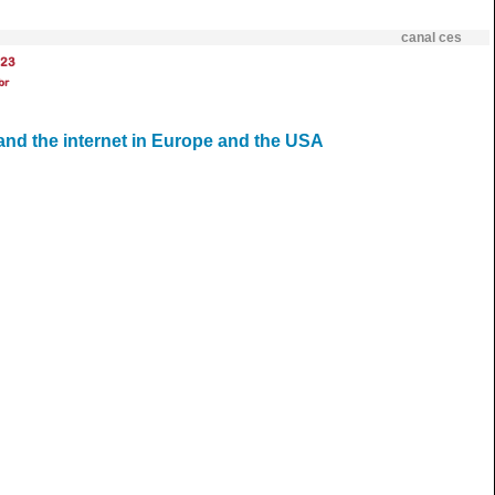
canal ces
23
br
 and the internet in Europe and the USA