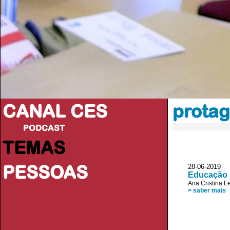
CANAL CES
prota
PODCAST
TEMAS
PESSOAS
28-06-20
Educação E
Ana Cristina L
> saber mais