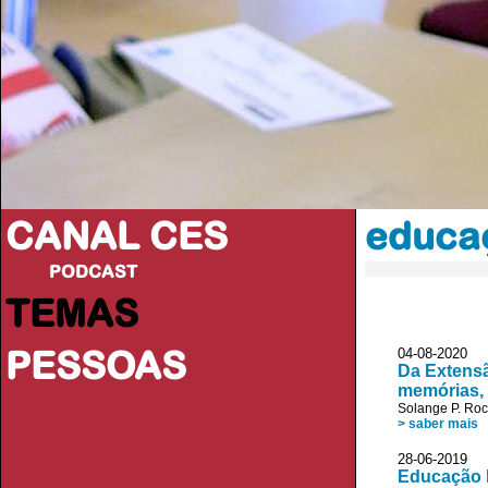
CANAL CES
educa
PODCAST
TEMAS
PESSOAS
04-08-20
Da Extensã
memórias, 
Solange P. Ro
> saber mais
28-06-20
Educação E