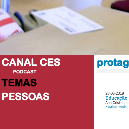
CANAL CES
prota
PODCAST
TEMAS
PESSOAS
28-06-20
Educação E
Ana Cristina L
> saber mais