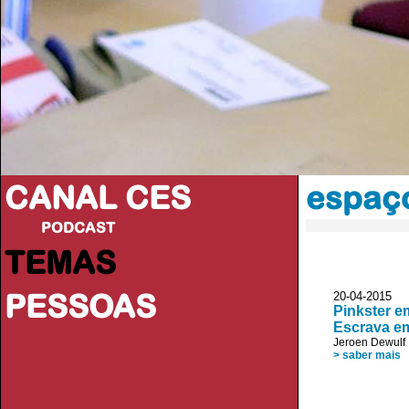
CANAL CES
espaço
PODCAST
TEMAS
PESSOAS
20-04-20
Pinkster e
Escrava e
Jeroen Dewulf
> saber mais