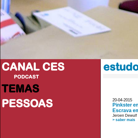
CANAL CES
estudo
PODCAST
TEMAS
PESSOAS
20-04-20
Pinkster e
Escrava e
Jeroen Dewulf
> saber mais