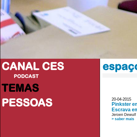
CANAL CES
espaço
PODCAST
TEMAS
PESSOAS
20-04-20
Pinkster e
Escrava e
Jeroen Dewulf
> saber mais