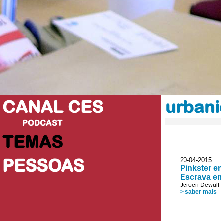
CANAL CES
urbani
PODCAST
TEMAS
PESSOAS
20-04-20
Pinkster e
Escrava e
Jeroen Dewulf
> saber mais