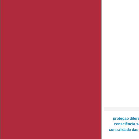
proteção difer
consciência so
centralidade das