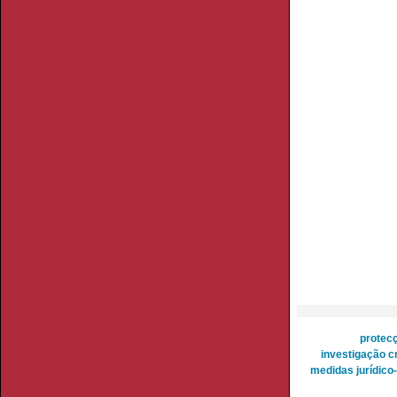
protec
investigação c
medidas jurídico-p