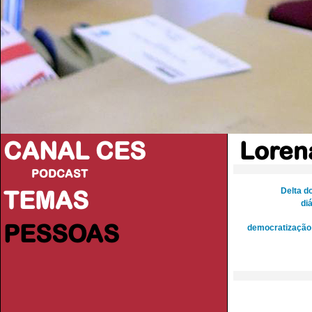
CANAL CES
Loren
PODCAST
TEMAS
Delta d
di
PESSOAS
democratização