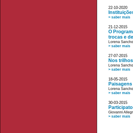
22-10-20
Instituiçõ
> saber mais
21-12-20
O Programa
trocas e d
Lorena Sancho
> saber mais
27-07-20
Nos trilho
Lorena Sancho
> saber mais
18-05-20
Paisagens 
Lorena Sancho
> saber mais
30-03-20
Participat
Giovanni Allegr
> saber mais