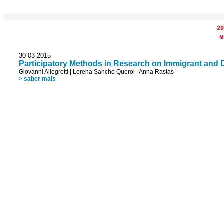
20
M
30-03-2015
Participatory Methods in Research on Immigrant and 
Giovanni Allegretti
|
Lorena Sancho Querol
|
Anna Rastas
> saber mais