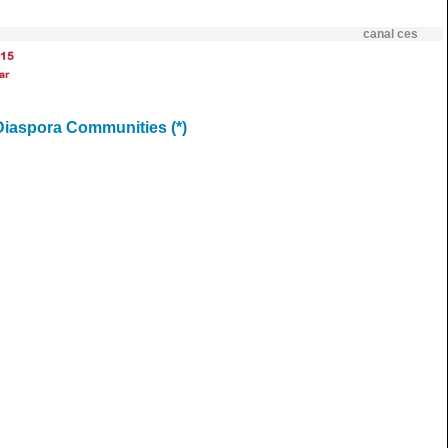
canal ces
15
ar
Diaspora Communities (*)