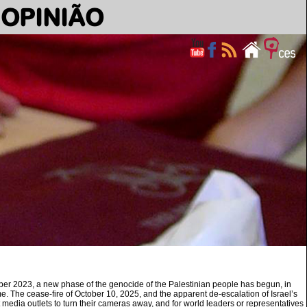
OPINIÃO
ctober 2023, a new phase of the genocide of the Palestinian people has begun, in
e. The cease-fire of October 10, 2025, and the apparent de-escalation of Israel’s
media outlets to turn their cameras away, and for world leaders or representatives