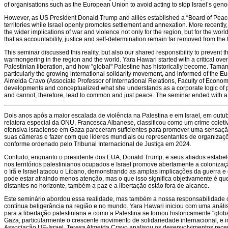
of organisations such as the European Union to avoid acting to stop Israel’s genoc
However, as US President Donald Trump and allies established a “Board of Peace”
territories while Israel openly promotes settlement and annexation. More recently,
the wider implications of war and violence not only for the region, but for the wor
that as accountability, justice and self-determination remain far removed from the
This seminar discussed this reality, but also our shared responsibility to prevent t
warmongering in the region and the world. Yara Hawari started with a critical ove
Palestinian liberation, and how "global" Palestine has historically become. Tamam
particularly the growing international solidarity movement, and informed of the E
Almeida Cravo (Associate Professor of International Relations, Faculty of Econo
developments and conceptualized what she understands as a corporate logic of pe
and cannot, therefore, lead to common and just peace. The seminar ended with a 
Dois anos após a maior escalada de violência na Palestina e em Israel, em outu
relatora especial da ONU, Francesca Albanese, classificou como um crime colet
ofensiva israelense em Gaza pareceram suficientes para promover uma sensaçã
suas câmeras e fazer com que líderes mundiais ou representantes de organizaçõ
conforme ordenado pelo Tribunal Internacional de Justiça em 2024.
Contudo, enquanto o presidente dos EUA, Donald Trump, e seus aliados estabel
nos territórios palestinianos ocupados e Israel promove abertamente a coloni
o Irã e Israel atacou o Líbano, demonstrando as amplas implicações da guerra e
pode estar atraindo menos atenção, mas o que isso significa objetivamente é q
distantes no horizonte, também a paz e a libertação estão fora de alcance.
Este seminário abordou essa realidade, mas também a nossa responsabilidade c
contínua beligerância na região e no mundo. Yara Hawari iniciou com uma análise
para a libertação palestiniana e como a Palestina se tornou historicamente "gl
Gaza, particularmente o crescente movimento de solidariedade internacional, e 
Associação UE-Israel. Teresa Almeida Cravo analisou os desenvolvimentos recen