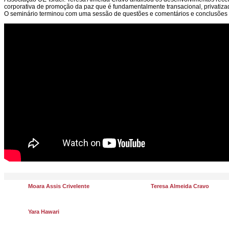
corporativa de promoção da paz que é fundamentalmente transacional, privatiza
O seminário terminou com uma sessão de questões e comentários e conclusões s
Moara Assis Crivelente
Teresa Almeida Cravo
Yara Hawari