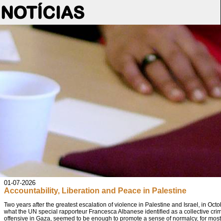
NOTÍCIAS
01-07-2026
Accountability, Liberation and Peace in Palestine
Two years after the greatest escalation of violence in Palestine and Israel, in O
what the UN special rapporteur Francesca Albanese identified as a collective crim
offensive in Gaza, seemed to be enough to promote a sense of normalcy, for most 