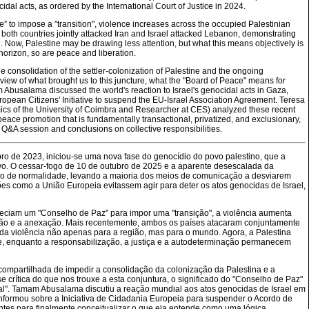
idal acts, as ordered by the International Court of Justice in 2024.
 to impose a "transition", violence increases across the occupied Palestinian
 both countries jointly attacked Iran and Israel attacked Lebanon, demonstrating
ld. Now, Palestine may be drawing less attention, but what this means objectively is
 horizon, so are peace and liberation.
he consolidation of the settler-colonization of Palestine and the ongoing
rview of what brought us to this juncture, what the "Board of Peace" means for
 Abusalama discussed the world's reaction to Israel's genocidal acts in Gaza,
uropean Citizens' Initiative to suspend the EU-Israel Association Agreement. Teresa
mics of the University of Coimbra and Researcher at CES) analyzed these recent
ace promotion that is fundamentally transactional, privatized, and exclusionary,
Q&A session and conclusions on collective responsibilities.
bro de 2023, iniciou-se uma nova fase do genocídio do povo palestino, que a
ivo. O cessar-fogo de 10 de outubro de 2025 e a aparente desescalada da
o de normalidade, levando a maioria dos meios de comunicação a desviarem
es como a União Europeia evitassem agir para deter os atos genocidas de Israel,
eciam um "Conselho de Paz" para impor uma "transição", a violência aumenta
zação e a anexação. Mais recentemente, ambos os países atacaram conjuntamente
 da violência não apenas para a região, mas para o mundo. Agora, a Palestina
ue, enquanto a responsabilização, a justiça e a autodeterminação permanecem
ompartilhada de impedir a consolidação da colonização da Palestina e a
 crítica do que nos trouxe a esta conjuntura, o significado do "Conselho de Paz"
obal". Tamam Abusalama discutiu a reação mundial aos atos genocidas de Israel em
informou sobre a Iniciativa de Cidadania Europeia para suspender o Acordo de
tes para finalmente conceitualizar o que ela entende como uma lógica