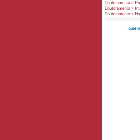
Doutoramento > Pós
Doutoramento > Inte
Doutoramento > Hu
guerra