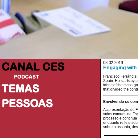
CANAL CES
08-02-2019
Engaging with 
PODCAST
Francisco Ferrándiz’
Spain. He starts by p
TEMAS
fabric of the mass-gr
that divided the con
PESSOAS
Envolvendo-se com 
A apresentação de F
valas comuns na Esp
processo e continua
enquanto reflete so
sobre o assunto, de