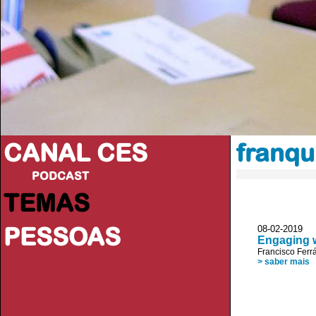
CANAL CES
franq
PODCAST
TEMAS
PESSOAS
08-02-20
Engaging w
Francisco Ferr
> saber mais