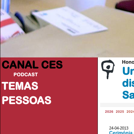
CANAL CES
Hono
Un
PODCAST
di
TEMAS
Sa
PESSOAS
2026
2025
202
24-04-20
Cerimónia 