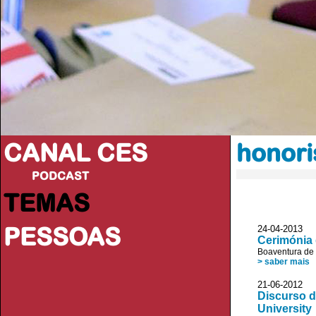
CANAL CES
honori
PODCAST
TEMAS
PESSOAS
24-04-20
Cerimónia 
Boaventura de
> saber mais
21-06-20
Discurso d
University