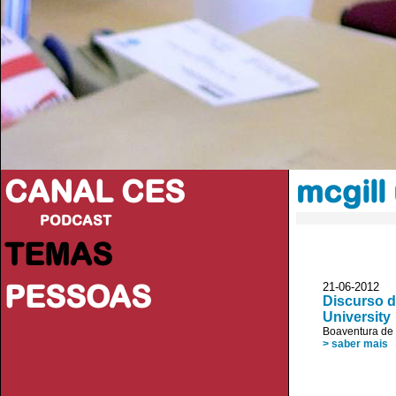
CANAL CES
mcgill 
PODCAST
TEMAS
PESSOAS
21-06-20
Discurso d
University
Boaventura de
> saber mais