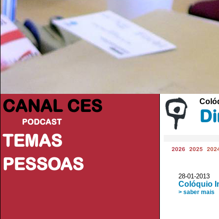
CANAL CES
Colóq
Di
PODCAST
TEMAS
2026
2025
202
PESSOAS
28-01-20
Colóquio I
> saber mais