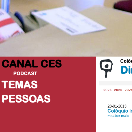
CANAL CES
Colóq
Di
PODCAST
TEMAS
2026
2025
202
PESSOAS
28-01-20
Colóquio I
> saber mais