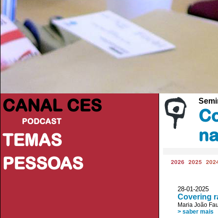
CANAL CES
Semi
Co
PODCAST
na
TEMAS
PESSOAS
2026
2025
202
28-01-20
Covering r
Maria João Fau
> saber mais