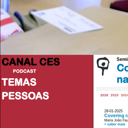
CANAL CES
Semi
Co
PODCAST
na
TEMAS
PESSOAS
2026
2025
202
28-01-20
Covering r
Maria João Fau
> saber mais