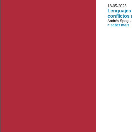
18-05-20
Lenguajes 
conflictos
Andrés Spogna
> saber mais