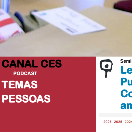
CANAL CES
Semi
Le
PODCAST
Pu
TEMAS
Co
PESSOAS
am
2026
2025
202