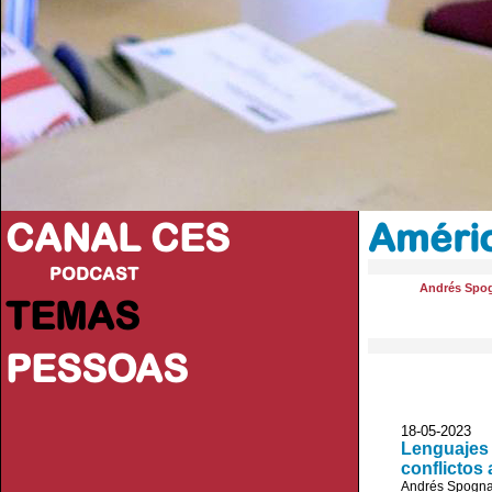
CANAL CES
Améric
PODCAST
Andrés Spog
TEMAS
PESSOAS
18-05-20
Lenguajes 
conflictos
Andrés Spogna