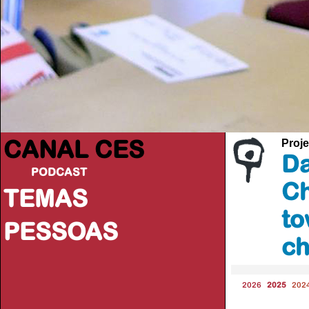
CANAL CES
Proje
Da
PODCAST
Ch
TEMAS
to
PESSOAS
ch
2026
2025
202