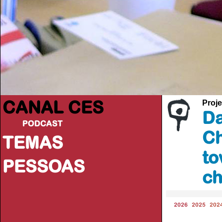
CANAL CES
Proje
Da
PODCAST
Ch
TEMAS
to
PESSOAS
ch
2026
2025
202