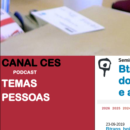
CANAL CES
Semi
Bt
PODCAST
do
TEMAS
e 
PESSOAS
2026
2025
202
23-09-20
Btrans, bg