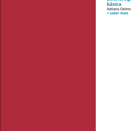
básica
Adriana Gehre
> saber mais