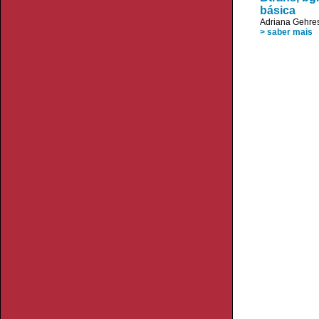
básica
Adriana Gehre
> saber mais