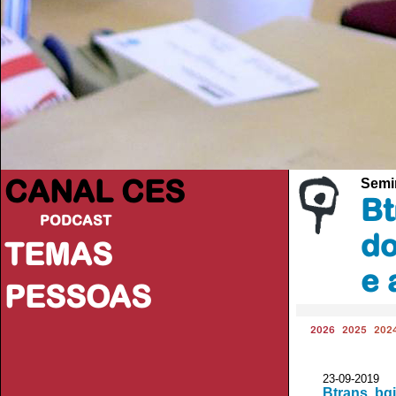
CANAL CES
Semi
Bt
PODCAST
do
TEMAS
e 
PESSOAS
2026
2025
202
23-09-20
Btrans, bg