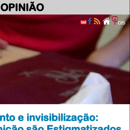
OPINIÃO
to e invisibilização:
ição são Estigmatizados