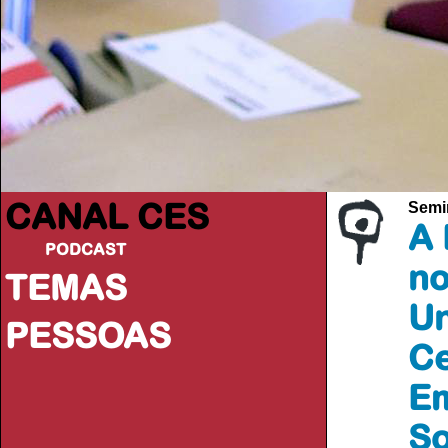
CANAL CES
Semi
A 
PODCAST
no
TEMAS
Un
PESSOAS
Ce
Em
So