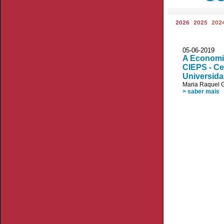
2026
2025
202
05-06-20
A Economia
CIEPS - Ce
Universid
Maria Raquel G
> saber mais