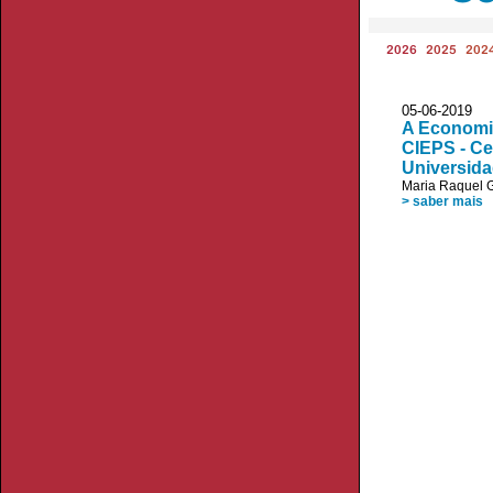
2026
2025
202
05-06-20
A Economia
CIEPS - Ce
Universid
Maria Raquel G
> saber mais