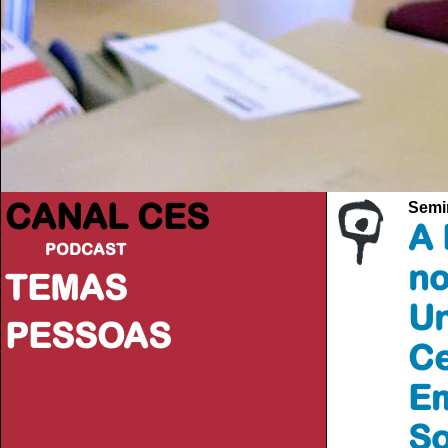
CANAL CES
Semi
A 
PODCAST
no
TEMAS
Un
PESSOAS
Ce
Em
So