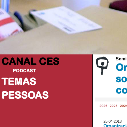
CANAL CES
Semi
Or
PODCAST
so
TEMAS
co
PESSOAS
2026
2025
202
25-04-20
Organizaci