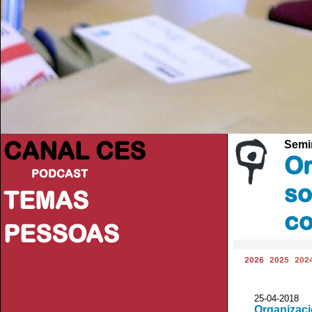
CANAL CES
Semi
Or
PODCAST
so
TEMAS
co
PESSOAS
2026
2025
202
25-04-20
Organizaci