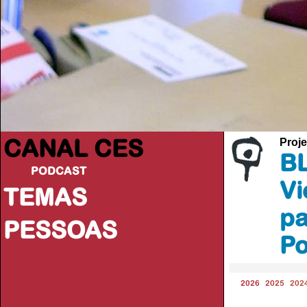
CANAL CES
Proje
BL
PODCAST
Vi
TEMAS
pa
PESSOAS
Po
2026
2025
202