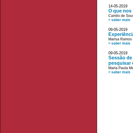
14-05-20
O que nos 
Camilo de Sou
> saber mais
09-05-20
Experiênci
Marisa Ramos 
> saber mais
09-05-20
Sessão de 
pesquisar 
Maria Paula M
> saber mais