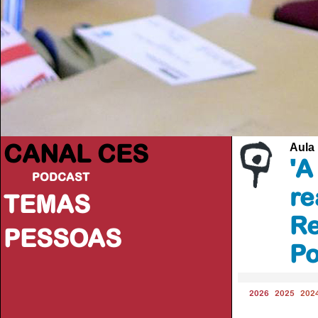
CANAL CES
Aula
'A
PODCAST
re
TEMAS
Re
PESSOAS
Po
2026
2025
202