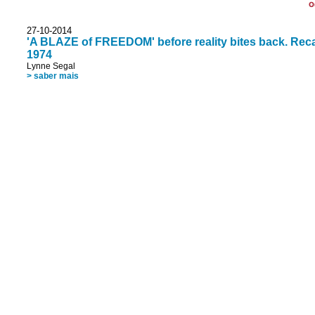
O
27-10-2014
'A BLAZE of FREEDOM' before reality bites back. Recal
1974
Lynne Segal
> saber mais