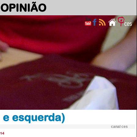
OPINIÃO
s e esquerda)
canal ces
14