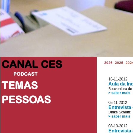
CANAL CES
2026
2025
202
PODCAST
16-11-20
TEMAS
Aula da In
Boaventura de
> saber mais
PESSOAS
05-11-2012
Entrevista
Ulrike Schultz
> saber mais
08-10-2012
Entrevist