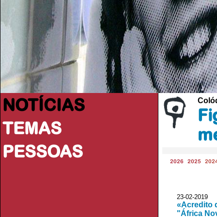
NOTÍCIAS
Coló
Fi
TEMAS
me
PESSOAS
2026
2025
202
23-02-2019 A
«Acredito 
"África No