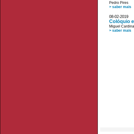
Pedro Pires
> saber mais
08-02-2019 P
Colóquio e
Miguel Cardin
> saber mais